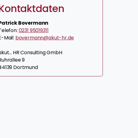
Kontaktdaten
Patrick Bovermann
Telefon:
0231 95019311
E-Mail:
bovermann@akut-hr.de
akut... HR Consulting GmbH
Ruhrallee 9
44139 Dortmund