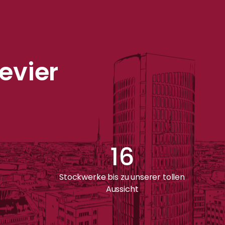
evier
16
Stockwerke bis zu unserer tollen
Aussicht