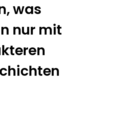
n, was
n nur mit
kteren
schichten