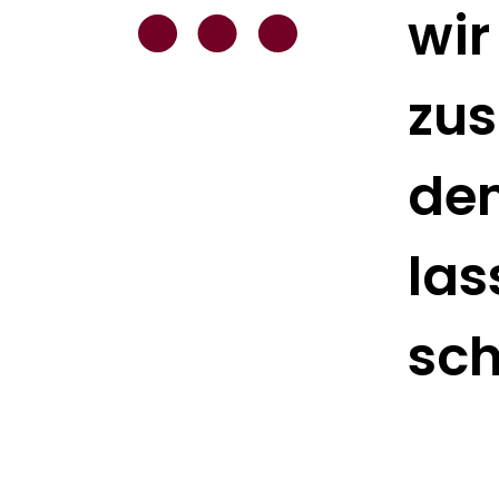
wir
zus
de
las
sch