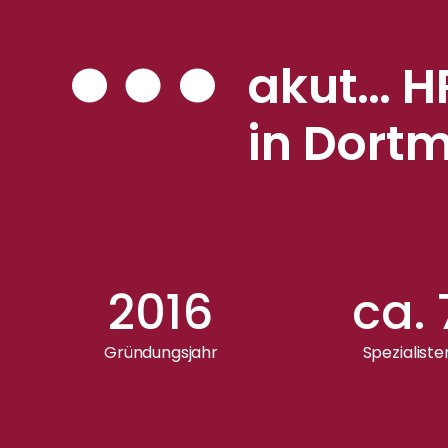
akut… H
in Dort
2016
ca.
Gründungsjahr
Spezialiste