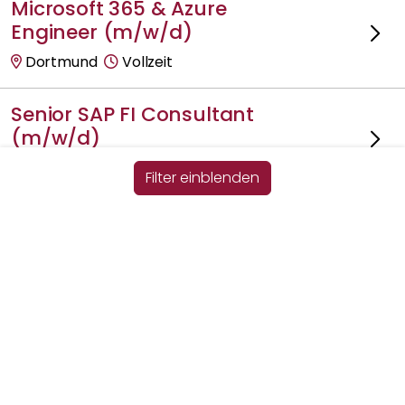
Microsoft 365 & Azure
Engineer (m/w/d)
Dortmund
Vollzeit
Senior SAP FI Consultant
(m/w/d)
Dortmund
Vollzeit
Filter einblenden
Property Manager (m/w/d)
Standorte
Impressum
Datenschutz
Informationspflichten
Berlin
Vollzeit
Technischer Property
Manager (m/w/d)
Berlin
Vollzeit