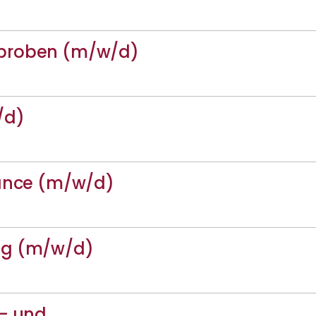
rproben (m/w/d)
/d)
nance (m/w/d)
ng (m/w/d)
f- und