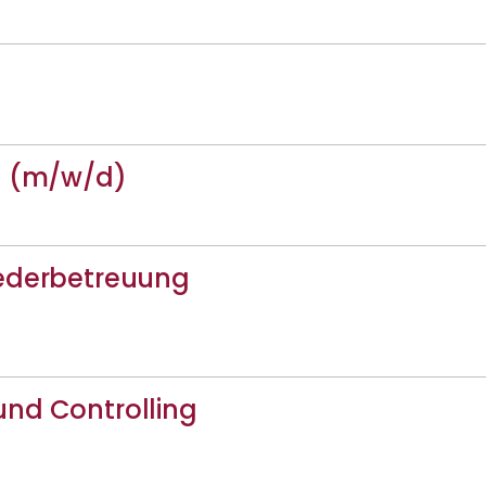
g (m/w/d)
iederbetreuung
nd Controlling